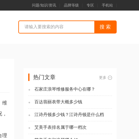
问题/知识/资讯
|
品牌等级
|
专区
|
手机站
|
热门文章
更多
石家庄浪琴维修服务中心在哪？
百达翡丽表带大概多少钱
，维
况，
江诗丹顿多少钱？江诗丹顿是什么档
次？
艾美手表排名属于哪一档次
合理