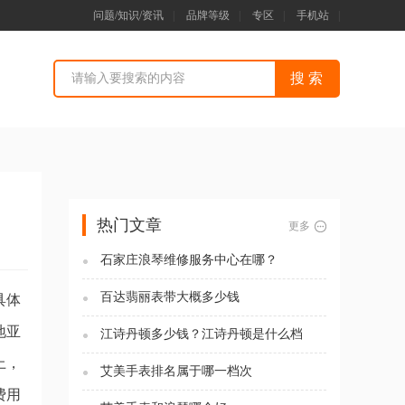
问题/知识/资讯
|
品牌等级
|
专区
|
手机站
|
热门文章
更多
石家庄浪琴维修服务中心在哪？
百达翡丽表带大概多少钱
具体
地亚
江诗丹顿多少钱？江诗丹顿是什么档
次？
上，
艾美手表排名属于哪一档次
费用