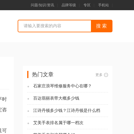
问题/知识/资讯
|
品牌等级
|
专区
|
手机站
|
热门文章
更多
石家庄浪琴维修服务中心在哪？
百达翡丽表带大概多少钱
平时
定咨
江诗丹顿多少钱？江诗丹顿是什么档
次？
艾美手表排名属于哪一档次
且可