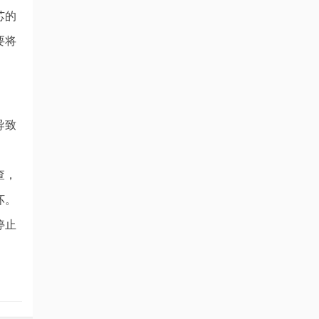
芯的
要将
导致
查，
坏。
停止