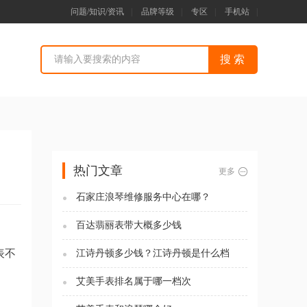
问题/知识/资讯
|
品牌等级
|
专区
|
手机站
|
热门文章
更多
石家庄浪琴维修服务中心在哪？
百达翡丽表带大概多少钱
表不
江诗丹顿多少钱？江诗丹顿是什么档
次？
艾美手表排名属于哪一档次