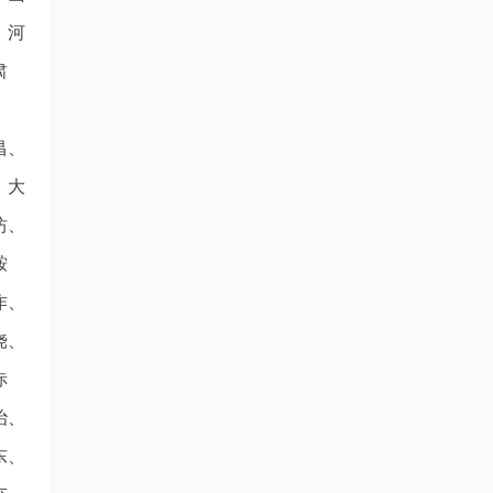
、河
肃
昌、
、大
坊、
鞍
作、
饶、
赤
治、
东、