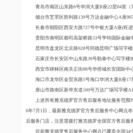
青岛市南区山东路6号华润大厦B座22层04室
烟台市芝罘区胜利路139号万达金融中心A座9
长春市朝阳区西安大路727号中银大厦A座(旺进
贵阳市南明区都司高架桥路33号亨特国际金融中
昆明市盘龙区北京路928号同德昆明广场写字楼
石家庄市长安区中山东路39号勒泰中心写字楼B
西安市碑林区南关正街88号华侨城长安国际中心
海口市龙华区金贸东路5号海口华润大厦B座17层
唐山市路南区新华东道100号万达广场写字楼A座
上述所有雅克德罗官方售后服务地址服务范围均
6年7月1日，最新雅克德罗官方售后服务中心网点
后服务门店，注意需拨打雅克德罗全国官方售后服
目前雅克德罗售后服务中心网点已覆盖全国3