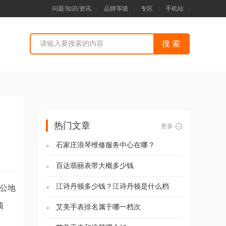
问题/知识/资讯
|
品牌等级
|
专区
|
手机站
|
热门文章
更多
石家庄浪琴维修服务中心在哪？
百达翡丽表带大概多少钱
江诗丹顿多少钱？江诗丹顿是什么档
办公地
次？
预
艾美手表排名属于哪一档次