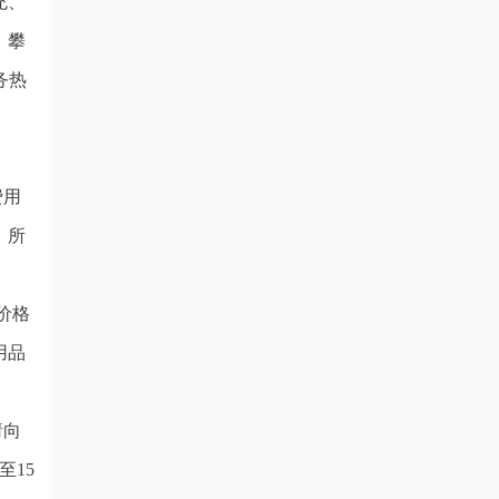
充、
、攀
务热
费用
。所
价格
用品
请向
15