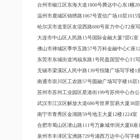
台州市椒江区东海大道1800号腾达中心东1幢20
温州市鹿城区锦绣路1067号置信广场10层101
哈尔滨市道里区友谊西路600号富力中心T2座写
大连市中山区人民路15号国际金融大厦7层G
佛山市禅城区季华五路57号万科金融中心C座12
东莞市东城街道鸿福东路1号民盈国贸中心T1写
无锡市梁溪区人民中路139号恒隆广场写字楼1座
南通市崇川区工农路57号圆融广场写字楼16层1
苏州市苏州工业园区星港街199号苏州中心办公
武汉市江汉区解放大道686号世界贸易大厦38层
南宁市青秀区金湖路59号地王大厦12楼1224
合肥市蜀山区潜山路111号万象城华润大厦B座1
泉州市丰泽区宝洲路729号浦西万达中心写字楼