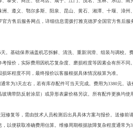
潭、泰安、商丘、驻马店、咸宁、江门、茂名、玉林、乐山、南
株洲、遵义、鄂尔多斯、阳泉、昆山、黄石、湘潭、十堰、漳州
德罗官方售后服务网点，详细信息需拨打雅克德罗全国官方售后服
至5天。基础保养涵盖机芯拆解、清洗、重新润滑、组装与调校。
的参考报价，实际费用因机芯复杂度、磨损程度等因素会有所不同
因损坏程度不同，最终报价以客服根据具体情况核算为准。
通常为3天左右，若有库存配件可当天完成。费用为3380元。该
晶玻璃带防反射涂层）或异形表蒙价格另议。所有配件更换均使
表冠修复等，需由技术人员检测后出具具体方案与报价。送修前
，以便获取准确费用估算。维修周期根据故障复杂程度通常为3至