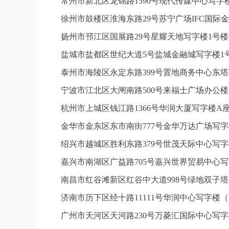
常州市新北区龙锦路1590号现代传媒中心写字楼
徐州市鼓楼区淮海东路29号苏宁广场IFC国际金
扬州市邗江区国展路29号星耀天地写字楼1号楼1
盐城市盐都区世纪大道5号盐城金融城写字楼1号
泰州市海陵区永定东路399号置地商务中心东塔
宁波市江北区大闸南路500号来福士广场办公楼2
杭州市上城区钱江路1366号华润大厦写字楼A座
金华市金东区东市南街777号金华万达广场写字楼
绍兴市越城区胜利东路379号世茂天际中心写字
嘉兴市南湖区广益路705号嘉兴世界贸易中心写字
南昌市红谷滩新区红谷中大道998号绿地双子塔
济南市历下区经十路11111号华润中心写字楼（
广州市天河区天河路230号万菱汇国际中心写字