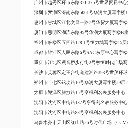
广州市越秀区环市东路371-375号世界贸易中
深圳市罗湖区深南东路5001号华润大厦写字楼1
惠州市惠城区江北文昌一路7号华贸大厦写字楼1
厦门市思明区湖滨东路95号华润大厦写字楼B座1
福州市鼓楼区五四路128-1号恒力城写字楼15
成都市锦江区人民东路6号SAC东原中心写字楼2
重庆市江北区观音桥步行街2号融恒时代广场写字
长沙市芙蓉区定王台街道建湘路393号世茂环球
郑州市二七区铭功路10号华润大厦写字楼29层2
太原市迎泽区解放路15号亨得利名表服务中心
沈阳市沈河区中街路137号亨得利名表服务中
沈阳市沈河区中街路83号亨得利名表服务中心
乌鲁木齐市天山区红山路26号时代广场（CCMAL