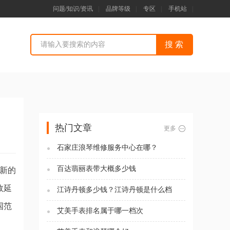
问题/知识/资讯
|
品牌等级
|
专区
|
手机站
|
）
热门文章
更多
石家庄浪琴维修服务中心在哪？
百达翡丽表带大概多少钱
更新的
效延
江诗丹顿多少钱？江诗丹顿是什么档
次？
国范
艾美手表排名属于哪一档次