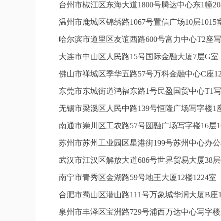
台州市椒江区东海大道1800号腾达中心东1幢20
温州市鹿城区锦绣路1067号置信广场10层101
哈尔滨市道里区友谊西路600号富力中心T2座写
大连市中山区人民路15号国际金融大厦7层G
佛山市禅城区季华五路57号万科金融中心C座12
东莞市东城街道鸿福东路1号民盈国贸中心T1写
无锡市梁溪区人民中路139号恒隆广场写字楼1座
南通市崇川区工农路57号圆融广场写字楼16层1
苏州市苏州工业园区星港街199号苏州中心办公
武汉市江汉区解放大道686号世界贸易大厦38层
南宁市青秀区金湖路59号地王大厦12楼1224
合肥市蜀山区潜山路111号万象城华润大厦B座1
泉州市丰泽区宝洲路729号浦西万达中心写字楼