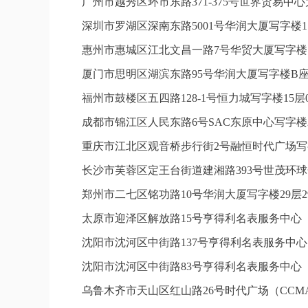
广州市越秀区环市东路371-375号世界贸易中
深圳市罗湖区深南东路5001号华润大厦写字楼1
惠州市惠城区江北文昌一路7号华贸大厦写字楼1
厦门市思明区湖滨东路95号华润大厦写字楼B座1
福州市鼓楼区五四路128-1号恒力城写字楼15
成都市锦江区人民东路6号SAC东原中心写字楼2
重庆市江北区观音桥步行街2号融恒时代广场写字
长沙市芙蓉区定王台街道建湘路393号世茂环球
郑州市二七区铭功路10号华润大厦写字楼29层2
太原市迎泽区解放路15号亨得利名表服务中心
沈阳市沈河区中街路137号亨得利名表服务中
沈阳市沈河区中街路83号亨得利名表服务中心
乌鲁木齐市天山区红山路26号时代广场（CCMAL