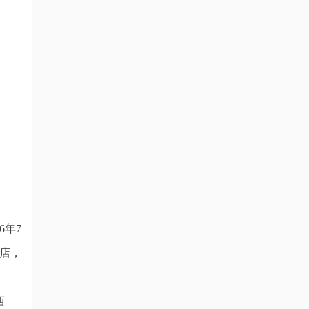
6年7
店，
西