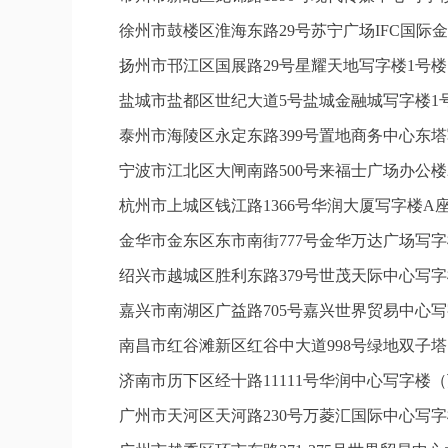
徐州市鼓楼区淮海东路29号苏宁广场IFC国际金
扬州市邗江区国展路29号星耀天地写字楼1号楼1
盐城市盐都区世纪大道5号盐城金融城写字楼1号
泰州市海陵区永定东路399号置地商务中心东塔
宁波市江北区大闸南路500号来福士广场办公楼2
杭州市上城区钱江路1366号华润大厦写字楼A座
金华市金东区东市南街777号金华万达广场写字楼
绍兴市越城区胜利东路379号世茂天际中心写字
嘉兴市南湖区广益路705号嘉兴世界贸易中心写字
南昌市红谷滩新区红谷中大道998号绿地双子塔
济南市历下区经十路11111号华润中心写字楼（
广州市天河区天河路230号万菱汇国际中心写字