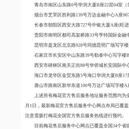
青岛市南区山东路6号华润大厦B座22层04室
烟台市芝罘区胜利路139号万达金融中心A座9
长春市朝阳区西安大路727号中银大厦A座(旺进
贵阳市南明区都司高架桥路33号亨特国际金融中
昆明市盘龙区北京路928号同德昆明广场写字楼
石家庄市长安区中山东路39号勒泰中心写字楼B
西安市碑林区南关正街88号华侨城长安国际中心
海口市龙华区金贸东路5号海口华润大厦B座17层
唐山市路南区新华东道100号万达广场写字楼A座
上述所有梅花官方售后服务地址服务范围均为全
月1日，最新梅花官方售后服务中心网点布局已覆盖
注意需拨打梅花全国官方售后服务热线进行预约。
目前梅花售后服务中心网点已覆盖全国34个