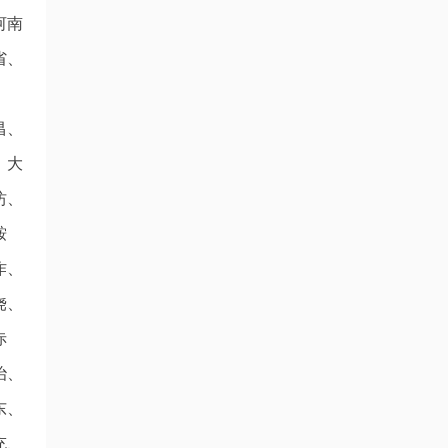
河南
省、
昌、
、大
坊、
鞍
作、
饶、
赤
治、
东、
充、