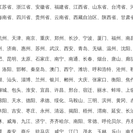
江苏省、浙江省、安徽省、福建省、江西省、山东省、台湾省、
海南省、四川省、贵州省、云南省、西藏自治区、陕西省、甘肃
杭州、天津、南京、重庆、郑州、长沙、宁波、厦门、福州、南
州、济南、惠州、苏州、武汉、西安、青岛、无锡、温州、沈阳
肥、昆明、太原、石家庄、南宁、南通、长春、烟台、唐山、廊
、洛阳、邯郸、秦皇岛、澳门、西宁、潍坊、呼和浩特、沧州、
湖、汕头、淄博、兰州、银川、郴州、大庆、张家口、衡阳、焦
聊城、包头、淮安、宜昌、许昌、邢台、宿迁、丽水、蚌埠、上
绵阳、天水、德阳、承德、绥化、马鞍山、三明、滨州、黄冈、
阜阳、吉安、枣庄、永州、清远、揭阳、梧州、渭南、延安、长
林、威海、九江、济宁、齐齐哈尔、南阳、常德、呼伦贝尔、丹
潭、泰安、商丘、驻马店、咸宁、江门、茂名、玉林、乐山、南