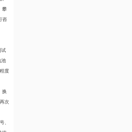
、攀
行咨
测试
电池
程度
。换
再次
号、