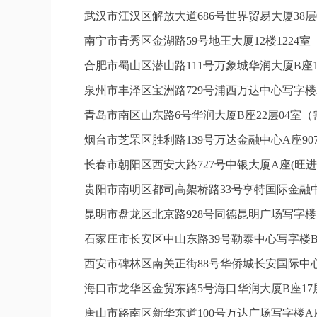
武汉市江汉区解放大道686号世界贸易大厦38层
南宁市青秀区金湖路59号地王大厦12楼1224
合肥市蜀山区潜山路111号万象城华润大厦B座1
泉州市丰泽区宝洲路729号浦西万达中心写字楼
青岛市南区山东路6号华润大厦B座22层04室
烟台市芝罘区胜利路139号万达金融中心A座9
长春市朝阳区西安大路727号中银大厦A座(旺进
贵阳市南明区都司高架桥路33号亨特国际金融中
昆明市盘龙区北京路928号同德昆明广场写字楼
石家庄市长安区中山东路39号勒泰中心写字楼B
西安市碑林区南关正街88号华侨城长安国际中心
海口市龙华区金贸东路5号海口华润大厦B座17层
唐山市路南区新华东道100号万达广场写字楼A座