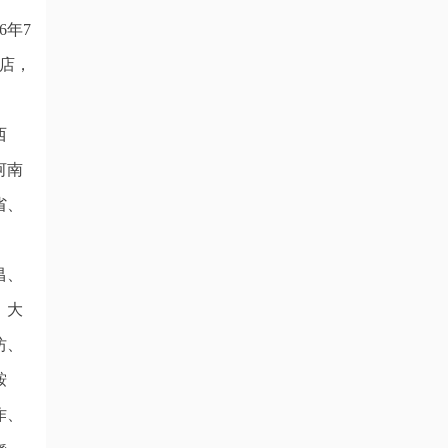
6年7
店，
西
河南
省、
昌、
、大
坊、
鞍
作、