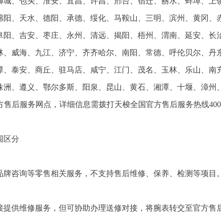
聊城、包头、淮安、宜昌、许昌、邢台、宿迁、丽水、蚌埠、上
绵阳、天水、德阳、承德、绥化、马鞍山、三明、滨州、黄冈、
阜阳、吉安、枣庄、永州、清远、揭阳、梧州、渭南、延安、长
林、威海、九江、济宁、齐齐哈尔、南阳、常德、呼伦贝尔、丹
潭、泰安、商丘、驻马店、咸宁、江门、茂名、玉林、乐山、南
株洲、遵义、鄂尔多斯、阳泉、昆山、黄石、湘潭、十堰、漳州
方售后服务网点，详细信息需拨打天梭全国官方售后服务热线400-
围区分
品牌咨询等零售相关服务，不支持售后维修、保养、检测等项目
接提供维修服务，但可协助办理送修对接，将腕表转交至官方售