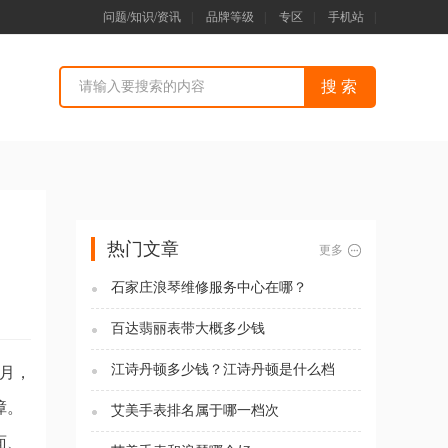
问题/知识/资讯
|
品牌等级
|
专区
|
手机站
|
热门文章
更多
石家庄浪琴维修服务中心在哪？
百达翡丽表带大概多少钱
江诗丹顿多少钱？江诗丹顿是什么档
7月，
次？
障。
艾美手表排名属于哪一档次
面、