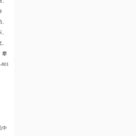
饶、
赤
治、
东、
充、
、攀
801
。
后中