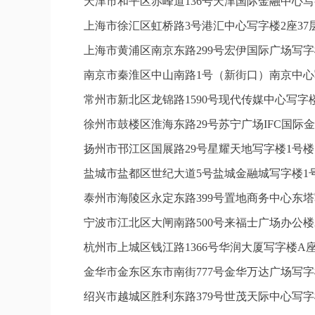
天津市和平区赤峰道136号天津国际金融中心写字
上海市徐汇区虹桥路3号港汇中心写字楼2座37层
上海市黄浦区南京东路299号宏伊国际广场写字
南京市秦淮区中山南路1号（新街口）南京中心写
常州市新北区龙锦路1590号现代传媒中心写字楼
徐州市鼓楼区淮海东路29号苏宁广场IFC国际金
扬州市邗江区国展路29号星耀天地写字楼1号楼1
盐城市盐都区世纪大道5号盐城金融城写字楼1号
泰州市海陵区永定东路399号置地商务中心东塔
宁波市江北区大闸南路500号来福士广场办公楼2
杭州市上城区钱江路1366号华润大厦写字楼A座
金华市金东区东市南街777号金华万达广场写字楼
绍兴市越城区胜利东路379号世茂天际中心写字