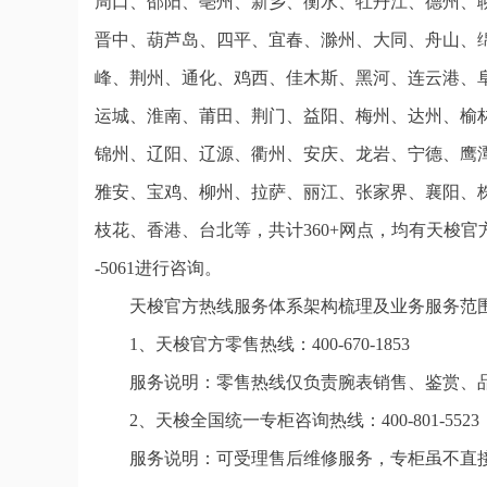
周口、邵阳、亳州、新乡、衡水、牡丹江、德州、
晋中、葫芦岛、四平、宜春、滁州、大同、舟山、
峰、荆州、通化、鸡西、佳木斯、黑河、连云港、
运城、淮南、莆田、荆门、益阳、梅州、达州、榆
锦州、辽阳、辽源、衢州、安庆、龙岩、宁德、鹰
雅安、宝鸡、柳州、拉萨、丽江、张家界、襄阳、
枝花、香港、台北等，共计360+网点，均有天梭官
-5061进行咨询。
天梭官方热线服务体系架构梳理及业务服务范
1、天梭官方零售热线：400-670-1853
服务说明：零售热线仅负责腕表销售、鉴赏、
2、天梭全国统一专柜咨询热线：400-801-5523
服务说明：可受理售后维修服务，专柜虽不直