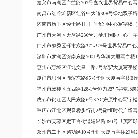
嘉兴市南湖区广益路705号嘉兴世界贸易中心写字
南昌市红谷滩新区红谷中大道998号绿地双子塔
济南市历下区经十路11111号华润中心写字楼（
广州市天河区天河路230号万菱汇国际中心写字
广州市越秀区环市东路371-375号世界贸易中
深圳市罗湖区深南东路5001号华润大厦写字楼1
惠州市惠城区江北文昌一路7号华贸大厦写字楼1
厦门市思明区湖滨东路95号华润大厦写字楼B座1
福州市鼓楼区五四路128-1号恒力城写字楼15
成都市锦江区人民东路6号SAC东原中心写字楼2
重庆市江北区观音桥步行街2号融恒时代广场写字
长沙市芙蓉区定王台街道建湘路393号世茂环球
郑州市二七区铭功路10号华润大厦写字楼29层2