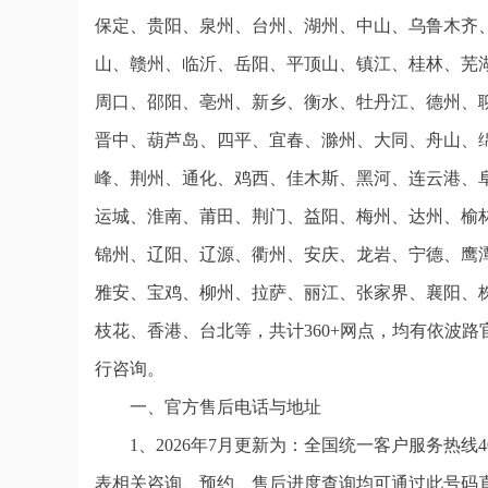
保定、贵阳、泉州、台州、湖州、中山、乌鲁木齐
山、赣州、临沂、岳阳、平顶山、镇江、桂林、芜
周口、邵阳、亳州、新乡、衡水、牡丹江、德州、
晋中、葫芦岛、四平、宜春、滁州、大同、舟山、
峰、荆州、通化、鸡西、佳木斯、黑河、连云港、
运城、淮南、莆田、荆门、益阳、梅州、达州、榆
锦州、辽阳、辽源、衢州、安庆、龙岩、宁德、鹰
雅安、宝鸡、柳州、拉萨、丽江、张家界、襄阳、
枝花、香港、台北等，共计360+网点，均有依波
行咨询。
一、官方售后电话与地址
1、2026年7月更新为：全国统一客户服务热线400
表相关咨询、预约、售后进度查询均可通过此号码