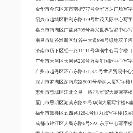
金华市金东区东市南街777号金华万达广场写字楼
绍兴市越城区胜利东路379号世茂天际中心写字
嘉兴市南湖区广益路705号嘉兴世界贸易中心写字
南昌市红谷滩新区红谷中大道998号绿地双子塔
济南市历下区经十路11111号华润中心写字楼（
广州市天河区天河路230号万菱汇国际中心写字
广州市越秀区环市东路371-375号世界贸易中
深圳市罗湖区深南东路5001号华润大厦写字楼1
惠州市惠城区江北文昌一路7号华贸大厦写字楼1
厦门市思明区湖滨东路95号华润大厦写字楼B座1
福州市鼓楼区五四路128-1号恒力城写字楼15
成都市锦江区人民东路6号SAC东原中心写字楼2