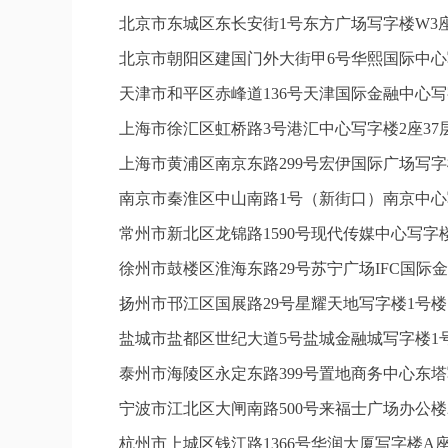
北京市东城区东长安街1号东方广场写字楼W3座
北京市朝阳区建国门外大街甲6号华熙国际中心写
天津市和平区赤峰道136号天津国际金融中心写字
上海市徐汇区虹桥路3号港汇中心写字楼2座37层
上海市黄浦区南京东路299号宏伊国际广场写字
南京市秦淮区中山南路1号（新街口）南京中心写
常州市新北区龙锦路1590号现代传媒中心写字楼
徐州市鼓楼区淮海东路29号苏宁广场IFC国际金
扬州市邗江区国展路29号星耀天地写字楼1号楼1
盐城市盐都区世纪大道5号盐城金融城写字楼1号
泰州市海陵区永定东路399号置地商务中心东塔
宁波市江北区大闸南路500号来福士广场办公楼2
杭州市上城区钱江路1366号华润大厦写字楼A座