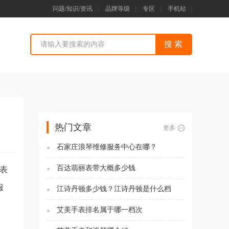
问题/知识/资讯
|
品牌等级
|
专区
|
手机站
|
热门文章
更多
石家庄浪琴维修服务中心在哪？
百达翡丽表带大概多少钱
表
服
江诗丹顿多少钱？江诗丹顿是什么档
次？
艾美手表排名属于哪一档次