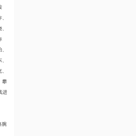
鞍
作、
饶、
赤
治、
东、
充、
、攀
线进
路腕