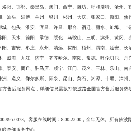
、洛阳、邯郸、秦皇岛、澳门、西宁、潍坊、呼和浩特、沧州、
湖、汕头、淄博、兰州、银川、郴州、大庆、张家口、衡阳、焦
聊城、包头、淮安、宜昌、许昌、邢台、宿迁、丽水、蚌埠、上
绵阳、天水、德阳、承德、绥化、马鞍山、三明、滨州、黄冈、
阜阳、吉安、枣庄、永州、清远、揭阳、梧州、渭南、延安、长
林、威海、九江、济宁、齐齐哈尔、南阳、常德、呼伦贝尔、丹
潭、泰安、商丘、驻马店、咸宁、江门、茂名、玉林、乐山、南
株洲、遵义、鄂尔多斯、阳泉、昆山、黄石、湘潭、十堰、漳州
路官方售后服务网点，详细信息需拨打依波路全国官方售后服务热
-995-0078。客服在线时间：8:00-22:00，全年无休。所有依波
直联总部服务中心。