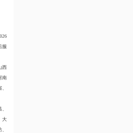
26
后服
山西
河南
省、
昌、
、大
坊、