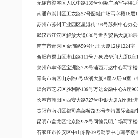
无锡市梁溪区人民中路139号恒隆广场写字楼1座
南通市崇川区工农路57号圆融广场写字楼16层1
苏州市苏州工业园区星港街199号苏州中心办公
武汉市江汉区解放大道686号世界贸易大厦38层
南宁市青秀区金湖路59号地王大厦12楼1224
合肥市蜀山区潜山路111号万象城华润大厦B座1
泉州市丰泽区宝洲路729号浦西万达中心写字楼
青岛市南区山东路6号华润大厦B座22层04室
烟台市芝罘区胜利路139号万达金融中心A座9
长春市朝阳区西安大路727号中银大厦A座(旺进
贵阳市南明区都司高架桥路33号亨特国际金融中
昆明市盘龙区北京路928号同德昆明广场写字楼
石家庄市长安区中山东路39号勒泰中心写字楼B