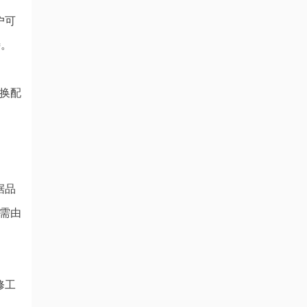
户可
待。
换配
据品
需由
修工