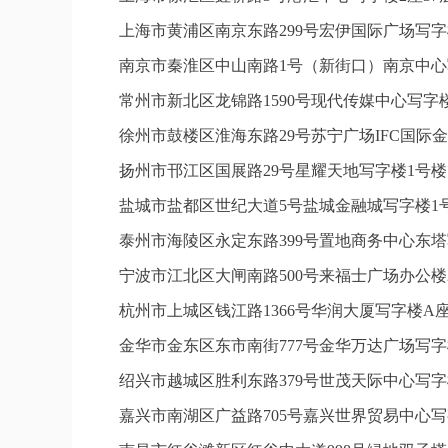
上海市黄浦区南京东路299号宏伊国际广场写字
南京市秦淮区中山南路1号（新街口）南京中心写
常州市新北区龙锦路1590号现代传媒中心写字楼
徐州市鼓楼区淮海东路29号苏宁广场IFC国际金
扬州市邗江区国展路29号星耀天地写字楼1号楼1
盐城市盐都区世纪大道5号盐城金融城写字楼1号
泰州市海陵区永定东路399号置地商务中心东塔
宁波市江北区大闸南路500号来福士广场办公楼2
杭州市上城区钱江路1366号华润大厦写字楼A座
金华市金东区东市南街777号金华万达广场写字楼
绍兴市越城区胜利东路379号世茂天际中心写字
嘉兴市南湖区广益路705号嘉兴世界贸易中心写字