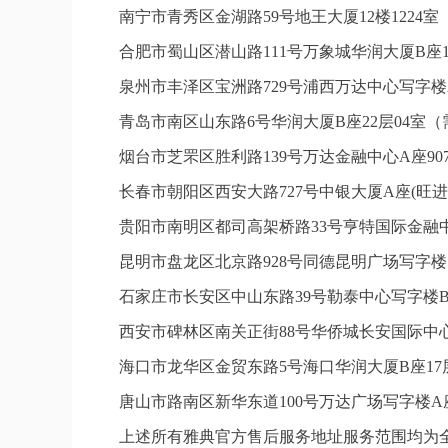
南宁市青秀区金湖路59号地王大厦12楼1224
合肥市蜀山区潜山路111号万象城华润大厦B座1
泉州市丰泽区宝洲路729号浦西万达中心写字楼
青岛市南区山东路6号华润大厦B座22层04室
烟台市芝罘区胜利路139号万达金融中心A座9
长春市朝阳区西安大路727号中银大厦A座(旺进
贵阳市南明区都司高架桥路33号亨特国际金融中
昆明市盘龙区北京路928号同德昆明广场写字楼
石家庄市长安区中山东路39号勒泰中心写字楼B
西安市碑林区南关正街88号华侨城长安国际中心
海口市龙华区金贸东路5号海口华润大厦B座17层
唐山市路南区新华东道100号万达广场写字楼A座
上述所有雅典官方售后服务地址服务范围均为全