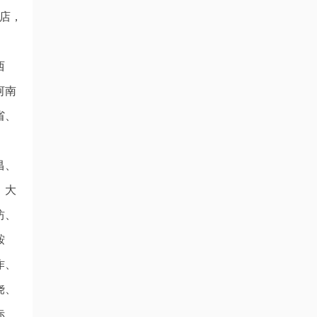
店，
西
河南
省、
昌、
、大
坊、
鞍
作、
饶、
赤