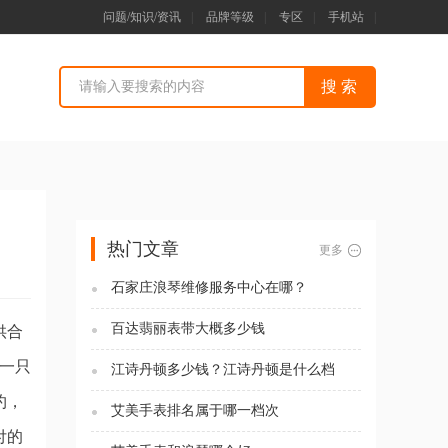
问题/知识/资讯
|
品牌等级
|
专区
|
手机站
|
热门文章
更多
石家庄浪琴维修服务中心在哪？
百达翡丽表带大概多少钱
供合
每一只
江诗丹顿多少钱？江诗丹顿是什么档
次？
约，
艾美手表排名属于哪一档次
付的