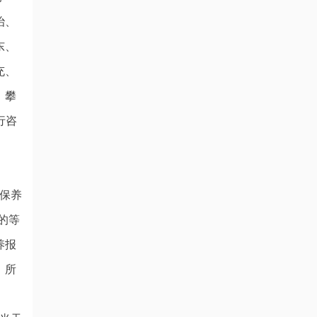
治、
东、
充、
、攀
行咨
保养
的等
养报
。所