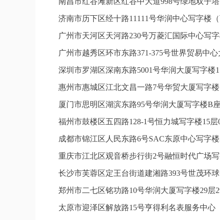
南昌市红谷滩新区红谷中大道998号绿地双子塔
济南市历下区经十路11111号华润中心写字楼（
广州市天河区天河路230号万菱汇国际中心写字
广州市越秀区环市东路371-375号世界贸易中
深圳市罗湖区深南东路5001号华润大厦写字楼1
惠州市惠城区江北文昌一路7号华贸大厦写字楼1
厦门市思明区湖滨东路95号华润大厦写字楼B座1
福州市鼓楼区五四路128-1号恒力城写字楼15
成都市锦江区人民东路6号SAC东原中心写字楼2
重庆市江北区观音桥步行街2号融恒时代广场写字
长沙市芙蓉区定王台街道建湘路393号世茂环球
郑州市二七区铭功路10号华润大厦写字楼29层2
太原市迎泽区解放路15号亨得利名表服务中心