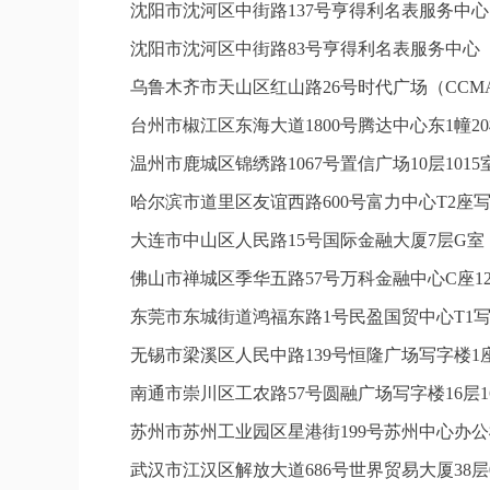
沈阳市沈河区中街路137号亨得利名表服务中
沈阳市沈河区中街路83号亨得利名表服务中心
乌鲁木齐市天山区红山路26号时代广场（CCMAL
台州市椒江区东海大道1800号腾达中心东1幢20
温州市鹿城区锦绣路1067号置信广场10层101
哈尔滨市道里区友谊西路600号富力中心T2座写
大连市中山区人民路15号国际金融大厦7层G
佛山市禅城区季华五路57号万科金融中心C座12
东莞市东城街道鸿福东路1号民盈国贸中心T1写
无锡市梁溪区人民中路139号恒隆广场写字楼1座
南通市崇川区工农路57号圆融广场写字楼16层1
苏州市苏州工业园区星港街199号苏州中心办公
武汉市江汉区解放大道686号世界贸易大厦38层