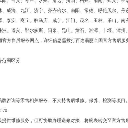
阜阳、吉安、枣庄、永州、清远、揭阳、梧州、渭南、延安、长
林、威海、九江、济宁、齐齐哈尔、南阳、常德、呼伦贝尔、丹
潭、泰安、商丘、驻马店、咸宁、江门、茂名、玉林、乐山、南
株洲、遵义、鄂尔多斯、阳泉、昆山、黄石、湘潭、十堰、漳州
翡丽官方售后服务网点，详细信息需拨打百达翡丽全国官方售后服
务范围区分
品牌咨询等零售相关服务，不支持售后维修、保养、检测等项目
570
接提供维修服务，但可协助办理送修对接，将腕表转交至官方售