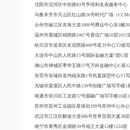
沈阳市沈河区中街路83号亨得利名表服务中心
乌鲁木齐市天山区红山路26号时代广场（CCMAL
台州市椒江区东海大道1800号腾达中心东1幢20
温州市鹿城区锦绣路1067号置信广场10层101
哈尔滨市道里区友谊西路600号富力中心T2座写
大连市中山区人民路15号国际金融大厦7层G
佛山市禅城区季华五路57号万科金融中心C座12
东莞市东城街道鸿福东路1号民盈国贸中心T1写
无锡市梁溪区人民中路139号恒隆广场写字楼1座
南通市崇川区工农路57号圆融广场写字楼16层1
苏州市苏州工业园区星港街199号苏州中心办公
武汉市江汉区解放大道686号世界贸易大厦38层
南宁市青秀区金湖路59号地王大厦12楼1224