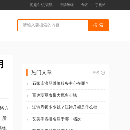
问题/知识/资讯
|
品牌等级
|
专区
|
手机站
|
月
热门文章
更多
石家庄浪琴维修服务中心在哪？
百达翡丽表带大概多少钱
江诗丹顿多少钱？江诗丹顿是什么档
联络方
次？
。所
艾美手表排名属于哪一档次
系统