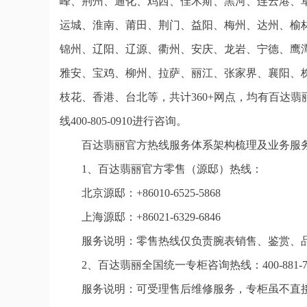
峰、荆州、通化、鸡西、佳木斯、黑河、连云港、
运城、淮南、莆田、荆门、益阳、梅州、达州、榆
锦州、辽阳、辽源、衢州、安庆、龙岩、宁德、鹰
雅安、宝鸡、柳州、拉萨、丽江、张家界、襄阳、
枝花、香港、台北等，共计360+网点，均有百达
线400-805-0910进行咨询。
百达翡丽官方热线服务体系架构梳理及业务服
1、百达翡丽官方零售（源邸）热线：
北京源邸：+86010-6525-5868
上海源邸：+86021-6329-6846
服务说明：零售热线仅负责腕表销售、鉴赏、
2、百达翡丽全国统一专柜咨询热线：400-881-7
服务说明：可受理售后维修服务，专柜虽不直