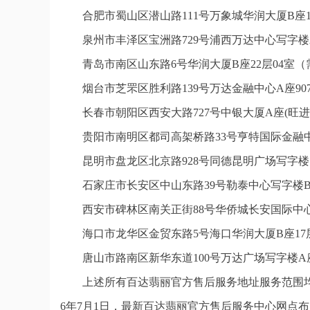
合肥市蜀山区潜山路111号万象城华润大厦B座1
泉州市丰泽区宝洲路729号浦西万达中心写字楼
青岛市南区山东路6号华润大厦B座22层04室
烟台市芝罘区胜利路139号万达金融中心A座9
长春市朝阳区西安大路727号中银大厦A座(旺进
贵阳市南明区都司高架桥路33号亨特国际金融中
昆明市盘龙区北京路928号同德昆明广场写字楼
石家庄市长安区中山东路39号勒泰中心写字楼B
西安市碑林区南关正街88号华侨城长安国际中心
海口市龙华区金贸东路5号海口华润大厦B座17层
唐山市路南区新华东道100号万达广场写字楼A座
上述所有百达翡丽官方售后服务地址服务范围均
6年7月1日，最新百达翡丽官方售后服务中心网点