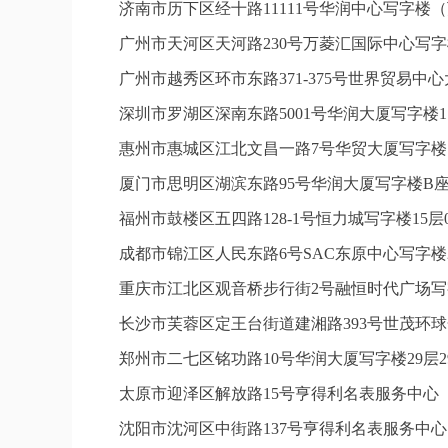
济南市历下区经十路11111号华润中心写字楼（
广州市天河区天河路230号万菱汇国际中心写字
广州市越秀区环市东路371-375号世界贸易中
深圳市罗湖区深南东路5001号华润大厦写字楼1
惠州市惠城区江北文昌一路7号华贸大厦写字楼1
厦门市思明区湖滨东路95号华润大厦写字楼B座1
福州市鼓楼区五四路128-1号恒力城写字楼15
成都市锦江区人民东路6号SAC东原中心写字楼2
重庆市江北区观音桥步行街2号融恒时代广场写字
长沙市芙蓉区定王台街道建湘路393号世茂环球
郑州市二七区铭功路10号华润大厦写字楼29层2
太原市迎泽区解放路15号亨得利名表服务中心
沈阳市沈河区中街路137号亨得利名表服务中