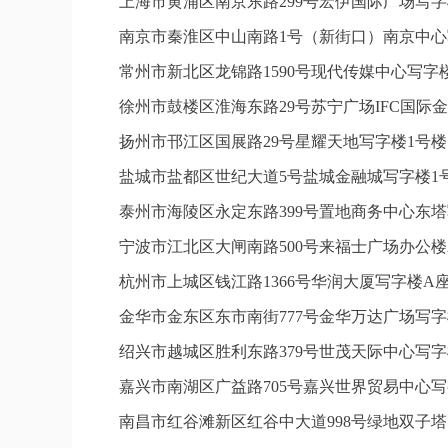
上海市黄浦区南京东路299号宏伊国际广场写字
南京市秦淮区中山南路1号（新街口）南京中心写
常州市新北区龙锦路1590号现代传媒中心写字楼
徐州市鼓楼区淮海东路29号苏宁广场IFC国际金
扬州市邗江区国展路29号星耀天地写字楼1号楼1
盐城市盐都区世纪大道5号盐城金融城写字楼1号
泰州市海陵区永定东路399号置地商务中心东塔
宁波市江北区大闸南路500号来福士广场办公楼2
杭州市上城区钱江路1366号华润大厦写字楼A座
金华市金东区东市南街777号金华万达广场写字楼
绍兴市越城区胜利东路379号世茂天际中心写字
嘉兴市南湖区广益路705号嘉兴世界贸易中心写字
南昌市红谷滩新区红谷中大道998号绿地双子塔