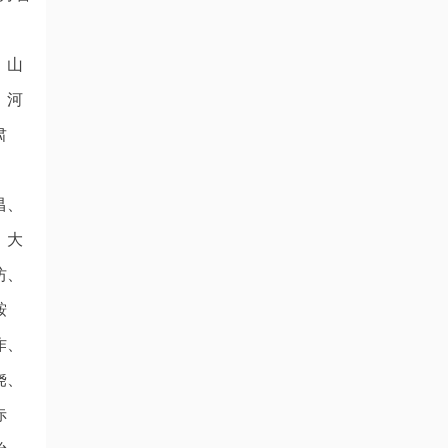
、山
、河
肃
昌、
、大
坊、
鞍
作、
饶、
赤