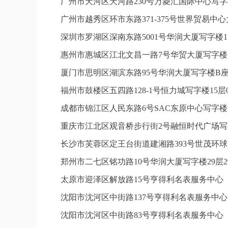
广州市天河区天河路230号万菱汇国际中心写字
广州市越秀区环市东路371-375号世界贸易中
深圳市罗湖区深南东路5001号华润大厦写字楼1
惠州市惠城区江北文昌一路7号华贸大厦写字楼1
厦门市思明区湖滨东路95号华润大厦写字楼B座1
福州市鼓楼区五四路128-1号恒力城写字楼15
成都市锦江区人民东路6号SAC东原中心写字楼2
重庆市江北区观音桥步行街2号融恒时代广场写字
长沙市芙蓉区定王台街道建湘路393号世茂环球
郑州市二七区铭功路10号华润大厦写字楼29层2
太原市迎泽区解放路15号亨得利名表服务中心
沈阳市沈河区中街路137号亨得利名表服务中
沈阳市沈河区中街路83号亨得利名表服务中心