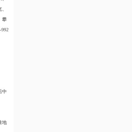
充、
、攀
992
。
后中
准地