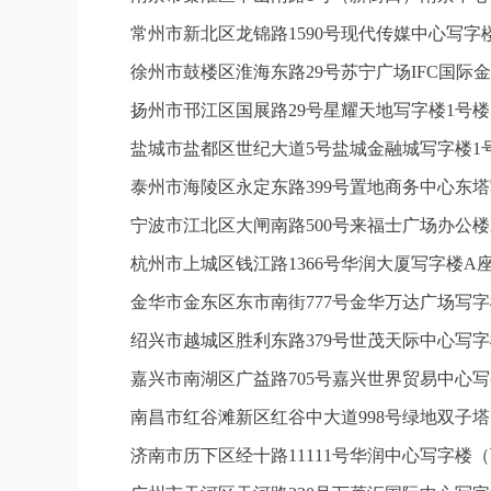
常州市新北区龙锦路1590号现代传媒中心写字楼
徐州市鼓楼区淮海东路29号苏宁广场IFC国际金
扬州市邗江区国展路29号星耀天地写字楼1号楼1
盐城市盐都区世纪大道5号盐城金融城写字楼1号
泰州市海陵区永定东路399号置地商务中心东塔
宁波市江北区大闸南路500号来福士广场办公楼2
杭州市上城区钱江路1366号华润大厦写字楼A座
金华市金东区东市南街777号金华万达广场写字楼
绍兴市越城区胜利东路379号世茂天际中心写字
嘉兴市南湖区广益路705号嘉兴世界贸易中心写字
南昌市红谷滩新区红谷中大道998号绿地双子塔
济南市历下区经十路11111号华润中心写字楼（