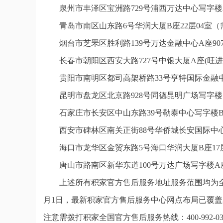
泉州市丰泽区宝洲路729号浦西万达中心写字楼
青岛市南区山东路6号华润大厦B座22层04室
烟台市芝罘区胜利路139号万达金融中心A座9
长春市朝阳区西安大路727号中银大厦A座(旺进
贵阳市南明区都司高架桥路33号亨特国际金融中
昆明市盘龙区北京路928号同德昆明广场写字楼
石家庄市长安区中山东路39号勒泰中心写字楼B
西安市碑林区南关正街88号华侨城长安国际中心
海口市龙华区金贸东路5号海口华润大厦B座17层
唐山市路南区新华东道100号万达广场写字楼A座
上述所有积家官方售后服务地址服务范围均为全
月1日，最新积家官方售后服务中心网点布局已覆盖
注意需拨打积家全国官方售后服务热线：400-992-0