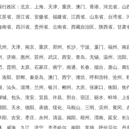
省级行政区：北京、上海、天津、重庆、澳门、香港、河北省、山
江苏省、浙江省、安徽省、福建省、江西省、山东省、台湾省、
海南省、四川省、贵州省、云南省、西藏自治区、陕西省、甘肃
杭州、天津、南京、重庆、郑州、长沙、宁波、厦门、福州、南
州、济南、惠州、苏州、武汉、西安、青岛、无锡、温州、沈阳
肥、昆明、太原、石家庄、南宁、南通、长春、烟台、唐山、廊
、洛阳、邯郸、秦皇岛、澳门、西宁、潍坊、呼和浩特、沧州、
湖、汕头、淄博、兰州、银川、郴州、大庆、张家口、衡阳、焦
聊城、包头、淮安、宜昌、许昌、邢台、宿迁、丽水、蚌埠、上
绵阳、天水、德阳、承德、绥化、马鞍山、三明、滨州、黄冈、
阜阳、吉安、枣庄、永州、清远、揭阳、梧州、渭南、延安、长
林、威海、九江、济宁、齐齐哈尔、南阳、常德、呼伦贝尔、丹