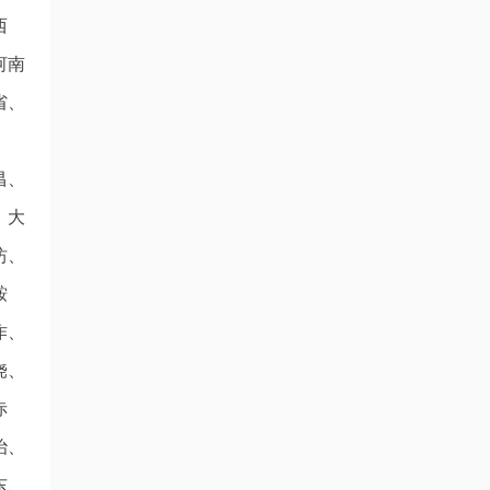
西
河南
省、
昌、
、大
坊、
鞍
作、
饶、
赤
治、
东、