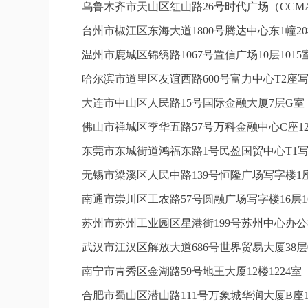
乌鲁木齐市天山区红山路26号时代广场（CCMAL
台州市椒江区东海大道1800号腾达中心东1幢20
温州市鹿城区锦绣路1067号置信广场10层101
哈尔滨市道里区友谊西路600号富力中心T2座写
大连市中山区人民路15号国际金融大厦7层G
佛山市禅城区季华五路57号万科金融中心C座12
东莞市东城街道鸿福东路1号民盈国贸中心T1写
无锡市梁溪区人民中路139号恒隆广场写字楼1座
南通市崇川区工农路57号圆融广场写字楼16层1
苏州市苏州工业园区星港街199号苏州中心办公
武汉市江汉区解放大道686号世界贸易大厦38层
南宁市青秀区金湖路59号地王大厦12楼1224
合肥市蜀山区潜山路111号万象城华润大厦B座1