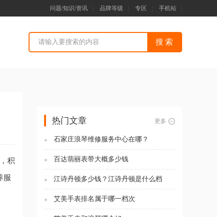
问题/知识/资讯
|
品牌等级
|
专区
|
手机站
|
）
热门文章
更多
石家庄浪琴维修服务中心在哪？
百达翡丽表带大概多少钱
月，积
养服
江诗丹顿多少钱？江诗丹顿是什么档
次？
。
艾美手表排名属于哪一档次