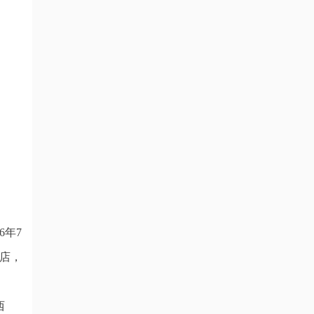
6年7
店，
西