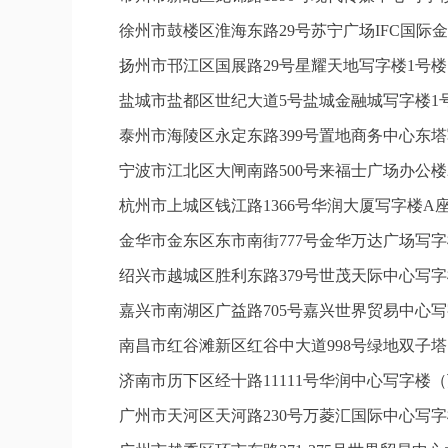
徐州市鼓楼区淮海东路29号苏宁广场IFC国际金
扬州市邗江区国展路29号星耀天地写字楼1号楼1
盐城市盐都区世纪大道5号盐城金融城写字楼1号
泰州市海陵区永定东路399号置地商务中心东塔
宁波市江北区大闸南路500号来福士广场办公楼2
杭州市上城区钱江路1366号华润大厦写字楼A座
金华市金东区东市南街777号金华万达广场写字楼
绍兴市越城区胜利东路379号世茂天际中心写字
嘉兴市南湖区广益路705号嘉兴世界贸易中心写字
南昌市红谷滩新区红谷中大道998号绿地双子塔
济南市历下区经十路11111号华润中心写字楼（
广州市天河区天河路230号万菱汇国际中心写字