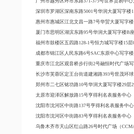
广州市越秀区环市东路371-375号世界贸易中
深圳市罗湖区深南东路5001号华润大厦写字楼1
惠州市惠城区江北文昌一路7号华贸大厦写字楼1
厦门市思明区湖滨东路95号华润大厦写字楼B座1
福州市鼓楼区五四路128-1号恒力城写字楼15
成都市锦江区人民东路6号SAC东原中心写字楼2
重庆市江北区观音桥步行街2号融恒时代广场写字
长沙市芙蓉区定王台街道建湘路393号世茂环球
郑州市二七区铭功路10号华润大厦写字楼29层2
太原市迎泽区解放路15号亨得利名表服务中心
沈阳市沈河区中街路137号亨得利名表服务中
沈阳市沈河区中街路83号亨得利名表服务中心
乌鲁木齐市天山区红山路26号时代广场（CCMAL