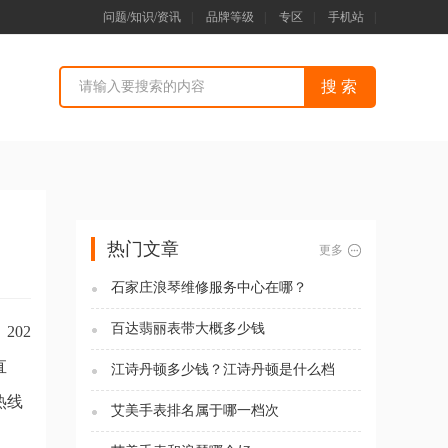
问题/知识/资讯
|
品牌等级
|
专区
|
手机站
|
热门文章
更多
石家庄浪琴维修服务中心在哪？
百达翡丽表带大概多少钱
02
直
江诗丹顿多少钱？江诗丹顿是什么档
次？
热线
艾美手表排名属于哪一档次