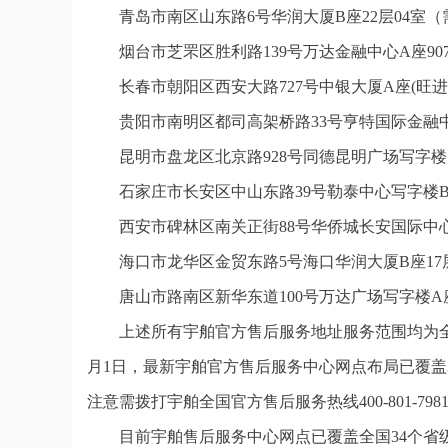
青岛市南区山东路6号华润大厦B座22层04室
烟台市芝罘区胜利路139号万达金融中心A座9
长春市朝阳区西安大路727号中银大厦A座(旺进
贵阳市南明区都司高架桥路33号亨特国际金融中
昆明市盘龙区北京路928号同德昆明广场写字楼
石家庄市长安区中山东路39号勒泰中心写字楼B
西安市碑林区南关正街88号华侨城长安国际中心
海口市龙华区金贸东路5号海口华润大厦B座17层
唐山市路南区新华东道100号万达广场写字楼A座
上述所有宇舶官方售后服务地址服务范围均为全
月1日，最新宇舶官方售后服务中心网点布局已覆盖
注意需拨打宇舶全国官方售后服务热线400-801-79
目前宇舶售后服务中心网点已覆盖全国34个