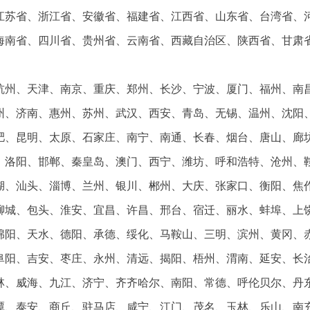
江苏省、浙江省、安徽省、福建省、江西省、山东省、台湾省、
海南省、四川省、贵州省、云南省、西藏自治区、陕西省、甘肃
杭州、天津、南京、重庆、郑州、长沙、宁波、厦门、福州、南
州、济南、惠州、苏州、武汉、西安、青岛、无锡、温州、沈阳
肥、昆明、太原、石家庄、南宁、南通、长春、烟台、唐山、廊
、洛阳、邯郸、秦皇岛、澳门、西宁、潍坊、呼和浩特、沧州、
湖、汕头、淄博、兰州、银川、郴州、大庆、张家口、衡阳、焦
聊城、包头、淮安、宜昌、许昌、邢台、宿迁、丽水、蚌埠、上
绵阳、天水、德阳、承德、绥化、马鞍山、三明、滨州、黄冈、
阜阳、吉安、枣庄、永州、清远、揭阳、梧州、渭南、延安、长
林、威海、九江、济宁、齐齐哈尔、南阳、常德、呼伦贝尔、丹
潭、泰安、商丘、驻马店、咸宁、江门、茂名、玉林、乐山、南