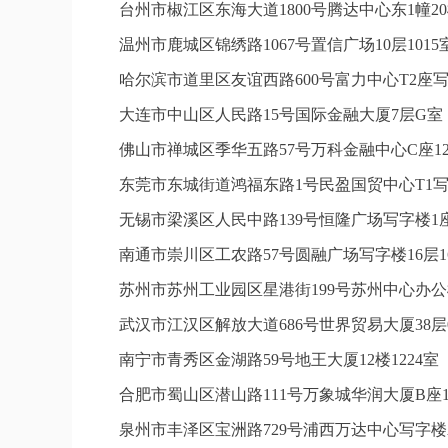
台州市椒江区东海大道1800号腾达中心东1幢20
温州市鹿城区锦绣路1067号置信广场10层101
哈尔滨市道里区友谊西路600号富力中心T2座写
大连市中山区人民路15号国际金融大厦7层G
佛山市禅城区季华五路57号万科金融中心C座12
东莞市东城街道鸿福东路1号民盈国贸中心T1写
无锡市梁溪区人民中路139号恒隆广场写字楼1座
南通市崇川区工农路57号圆融广场写字楼16层1
苏州市苏州工业园区星港街199号苏州中心办公
武汉市江汉区解放大道686号世界贸易大厦38层
南宁市青秀区金湖路59号地王大厦12楼1224
合肥市蜀山区潜山路111号万象城华润大厦B座1
泉州市丰泽区宝洲路729号浦西万达中心写字楼