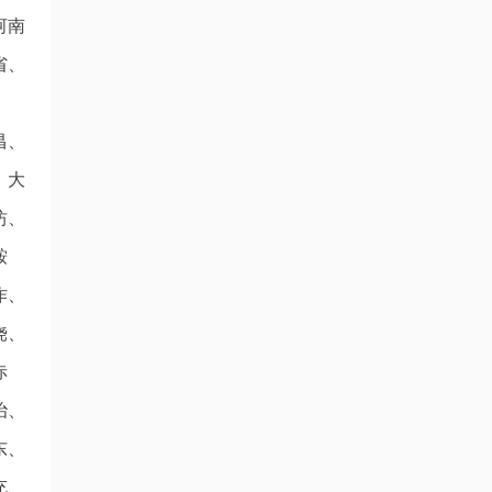
河南
省、
昌、
、大
坊、
鞍
作、
饶、
赤
治、
东、
充、