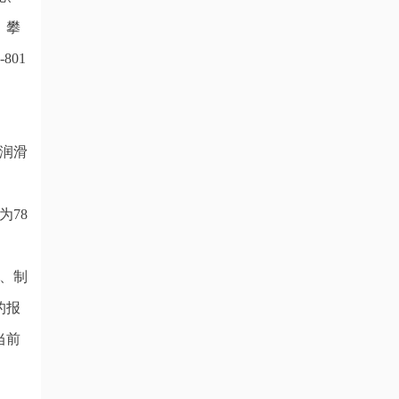
、攀
801
化润滑
为78
、制
的报
当前