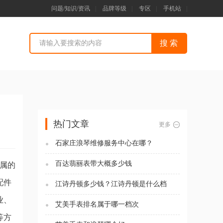
问题/知识/资讯
|
品牌等级
|
专区
|
手机站
|
热门文章
更多
石家庄浪琴维修服务中心在哪？
百达翡丽表带大概多少钱
直属的
配件
江诗丹顿多少钱？江诗丹顿是什么档
次？
业、
艾美手表排名属于哪一档次
等方