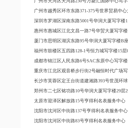
广州市天河区天河路230号万菱汇国际中心写字
广州市越秀区环市东路371-375号世界贸易中
深圳市罗湖区深南东路5001号华润大厦写字楼1
惠州市惠城区江北文昌一路7号华贸大厦写字楼1
厦门市思明区湖滨东路95号华润大厦写字楼B座1
福州市鼓楼区五四路128-1号恒力城写字楼15
成都市锦江区人民东路6号SAC东原中心写字楼2
重庆市江北区观音桥步行街2号融恒时代广场写字
长沙市芙蓉区定王台街道建湘路393号世茂环球
郑州市二七区铭功路10号华润大厦写字楼29层2
太原市迎泽区解放路15号亨得利名表服务中心
沈阳市沈河区中街路137号亨得利名表服务中
沈阳市沈河区中街路83号亨得利名表服务中心