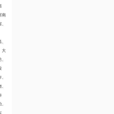
西
河南
省、
昌、
、大
坊、
鞍
作、
饶、
赤
治、
东、