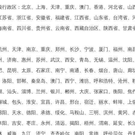
省级行政区：北京、上海、天津、重庆、澳门、香港、河北省、山
江苏省、浙江省、安徽省、福建省、江西省、山东省、台湾省、
海南省、四川省、贵州省、云南省、西藏自治区、陕西省、甘肃
杭州、天津、南京、重庆、郑州、长沙、宁波、厦门、福州、南
州、济南、惠州、苏州、武汉、西安、青岛、无锡、温州、沈阳
肥、昆明、太原、石家庄、南宁、南通、长春、烟台、唐山、廊
、洛阳、邯郸、秦皇岛、澳门、西宁、潍坊、呼和浩特、沧州、
湖、汕头、淄博、兰州、银川、郴州、大庆、张家口、衡阳、焦
聊城、包头、淮安、宜昌、许昌、邢台、宿迁、丽水、蚌埠、上
绵阳、天水、德阳、承德、绥化、马鞍山、三明、滨州、黄冈、
阜阳、吉安、枣庄、永州、清远、揭阳、梧州、渭南、延安、长
林、威海、九江、济宁、齐齐哈尔、南阳、常德、呼伦贝尔、丹