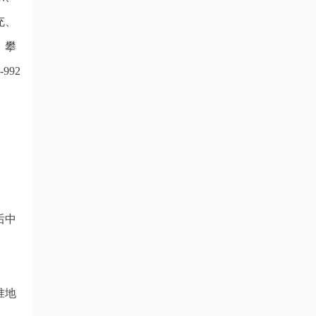
充、
、攀
992
。
后中
准地