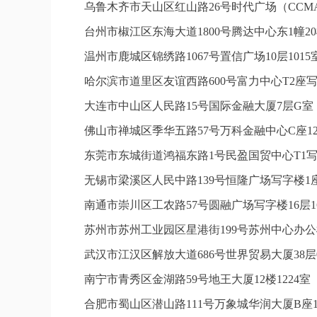
乌鲁木齐市天山区红山路26号时代广场（CCMAL
台州市椒江区东海大道1800号腾达中心东1幢20
温州市鹿城区锦绣路1067号置信广场10层101
哈尔滨市道里区友谊西路600号富力中心T2座写
大连市中山区人民路15号国际金融大厦7层G
佛山市禅城区季华五路57号万科金融中心C座12
东莞市东城街道鸿福东路1号民盈国贸中心T1写
无锡市梁溪区人民中路139号恒隆广场写字楼1座
南通市崇川区工农路57号圆融广场写字楼16层1
苏州市苏州工业园区星港街199号苏州中心办公
武汉市江汉区解放大道686号世界贸易大厦38层
南宁市青秀区金湖路59号地王大厦12楼1224
合肥市蜀山区潜山路111号万象城华润大厦B座1