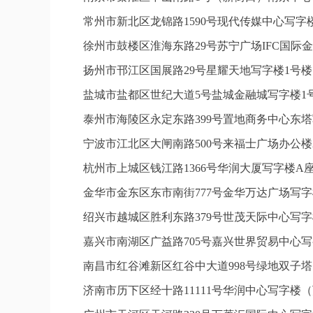
常州市新北区龙锦路1590号现代传媒中心写字楼
徐州市鼓楼区淮海东路29号苏宁广场IFC国际金
扬州市邗江区国展路29号星耀天地写字楼1号楼1
盐城市盐都区世纪大道5号盐城金融城写字楼1号
泰州市海陵区永定东路399号置地商务中心东塔
宁波市江北区大闸南路500号来福士广场办公楼2
杭州市上城区钱江路1366号华润大厦写字楼A座
金华市金东区东市南街777号金华万达广场写字楼
绍兴市越城区胜利东路379号世茂天际中心写字
嘉兴市南湖区广益路705号嘉兴世界贸易中心写字
南昌市红谷滩新区红谷中大道998号绿地双子塔
济南市历下区经十路11111号华润中心写字楼（