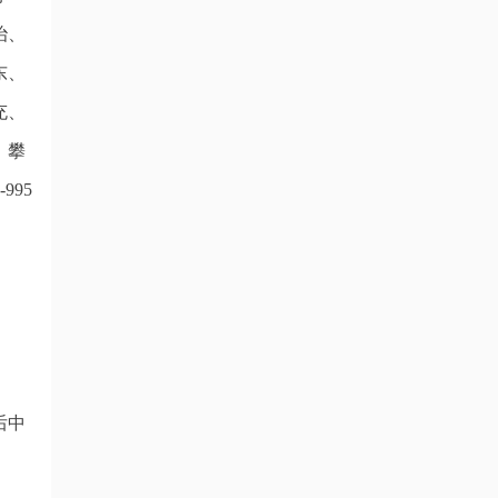
治、
东、
充、
、攀
995
。
后中