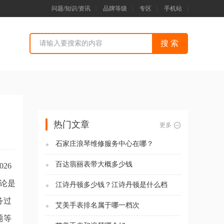
问题/知识/资讯
|
品牌等级
|
专区
|
手机站
|
）
热门文章
更多
石家庄浪琴维修服务中心在哪？
百达翡丽表带大概多少钱
26
论是
江诗丹顿多少钱？江诗丹顿是什么档
次？
务过
艾美手表排名属于哪一档次
题等