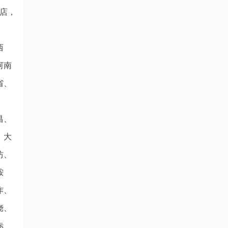
店，
西
河南
省、
昌、
、大
坊、
鞍
作、
饶、
赤