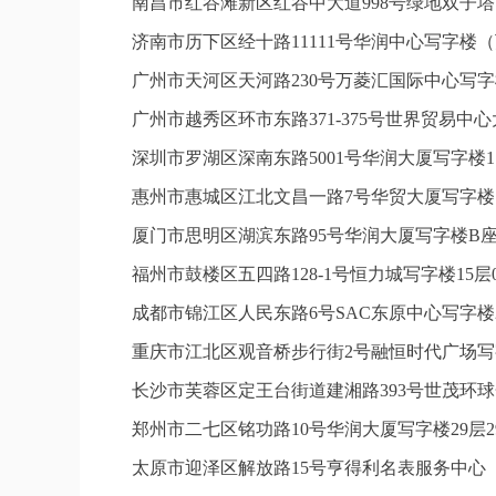
南昌市红谷滩新区红谷中大道998号绿地双子塔
济南市历下区经十路11111号华润中心写字楼（
广州市天河区天河路230号万菱汇国际中心写字
广州市越秀区环市东路371-375号世界贸易中
深圳市罗湖区深南东路5001号华润大厦写字楼1
惠州市惠城区江北文昌一路7号华贸大厦写字楼1
厦门市思明区湖滨东路95号华润大厦写字楼B座1
福州市鼓楼区五四路128-1号恒力城写字楼15
成都市锦江区人民东路6号SAC东原中心写字楼2
重庆市江北区观音桥步行街2号融恒时代广场写字
长沙市芙蓉区定王台街道建湘路393号世茂环球
郑州市二七区铭功路10号华润大厦写字楼29层2
太原市迎泽区解放路15号亨得利名表服务中心