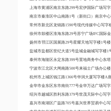
上海市黄浦区南京东路299号宏伊国际广场写字
南京市秦淮区中山南路1号（新街口）南京中心写
常州市新北区龙锦路1590号现代传媒中心写字楼
徐州市鼓楼区淮海东路29号苏宁广场IFC国际金
扬州市邗江区国展路29号星耀天地写字楼1号楼1
盐城市盐都区世纪大道5号盐城金融城写字楼1号
泰州市海陵区永定东路399号置地商务中心东塔
宁波市江北区大闸南路500号来福士广场办公楼2
杭州市上城区钱江路1366号华润大厦写字楼A座
金华市金东区东市南街777号金华万达广场写字楼
绍兴市越城区胜利东路379号世茂天际中心写字
嘉兴市南湖区广益路705号嘉兴世界贸易中心写字