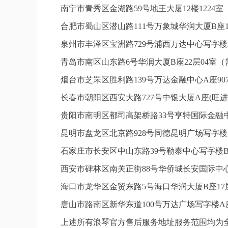
南宁市青秀区金湖路59号地王大厦12楼1224
合肥市蜀山区潜山路111号万象城华润大厦B座1
泉州市丰泽区宝洲路729号浦西万达中心写字楼
青岛市南区山东路6号华润大厦B座22层04室
烟台市芝罘区胜利路139号万达金融中心A座9
长春市朝阳区西安大路727号中银大厦A座(旺进
贵阳市南明区都司高架桥路33号亨特国际金融中
昆明市盘龙区北京路928号同德昆明广场写字楼
石家庄市长安区中山东路39号勒泰中心写字楼B
西安市碑林区南关正街88号华侨城长安国际中心
海口市龙华区金贸东路5号海口华润大厦B座17层
唐山市路南区新华东道100号万达广场写字楼A座
上述所有浪琴官方售后服务地址服务范围均为全