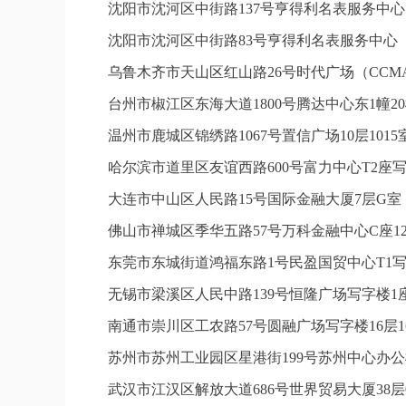
沈阳市沈河区中街路137号亨得利名表服务中
沈阳市沈河区中街路83号亨得利名表服务中心
乌鲁木齐市天山区红山路26号时代广场（CCMAL
台州市椒江区东海大道1800号腾达中心东1幢20
温州市鹿城区锦绣路1067号置信广场10层101
哈尔滨市道里区友谊西路600号富力中心T2座写
大连市中山区人民路15号国际金融大厦7层G
佛山市禅城区季华五路57号万科金融中心C座12
东莞市东城街道鸿福东路1号民盈国贸中心T1写
无锡市梁溪区人民中路139号恒隆广场写字楼1座
南通市崇川区工农路57号圆融广场写字楼16层1
苏州市苏州工业园区星港街199号苏州中心办公
武汉市江汉区解放大道686号世界贸易大厦38层